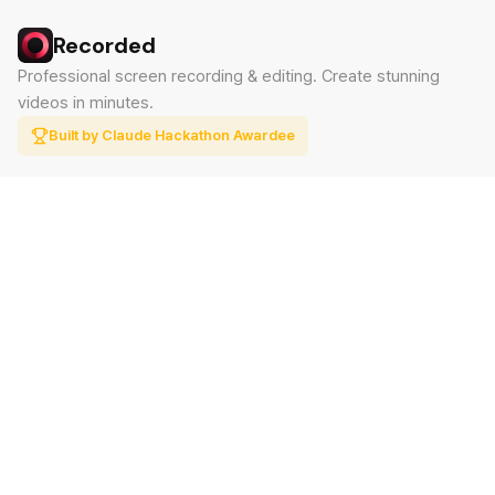
Recorded
Professional screen recording & editing. Create stunning
videos in minutes.
Built by Claude Hackathon Awardee
PRODUCT
SUPPORT
Features
Contact
Pricing
Documentation
Blog
Download
LEGAL
Privacy Policy
Terms of Service