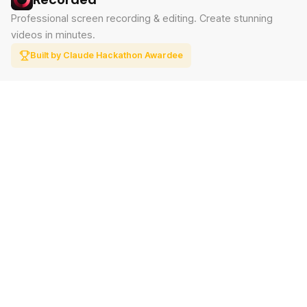
Professional screen recording & editing. Create stunning
videos in minutes.
Built by Claude Hackathon Awardee
PRODUCT
SUPPORT
Features
Contact
Pricing
Documentation
Blog
Download
LEGAL
Privacy Policy
Terms of Service