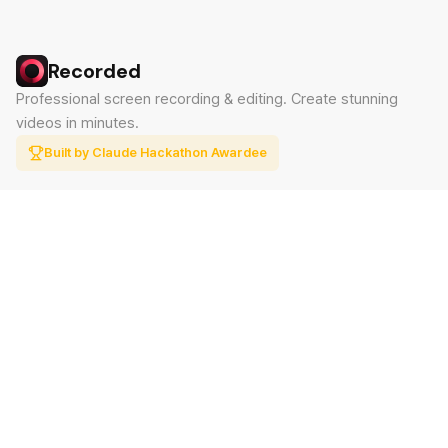
Recorded
Professional screen recording & editing. Create stunning
videos in minutes.
Built by Claude Hackathon Awardee
PRODUCT
SUPPORT
Features
Contact
Pricing
Documentation
Blog
Download
LEGAL
Privacy Policy