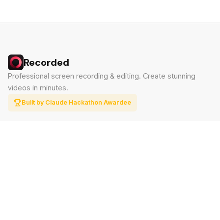
Recorded
Professional screen recording & editing. Create stunning
videos in minutes.
Built by Claude Hackathon Awardee
PRODUCT
SUPPORT
Features
Contact
Pricing
Documentation
Blog
Download
LEGAL