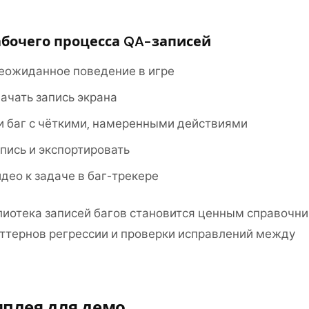
абочего процесса QA-записей
еожиданное поведение в игре
ачать запись экрана
и баг с чёткими, намеренными действиями
пись и экспортировать
део к задаче в баг-трекере
иотека записей багов становится ценным справочн
ттернов регрессии и проверки исправлений между
мплея для демо