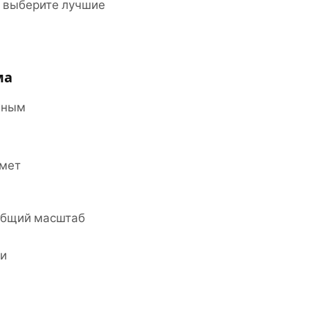
и выберите лучшие
ма
ажным
дмет
 общий масштаб
ми