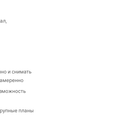
ал,
нно и снимать
намеренно
озможность
крупные планы