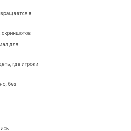
ревращается в
х скриншотов
иал для
еть, где игроки
но, без
пись