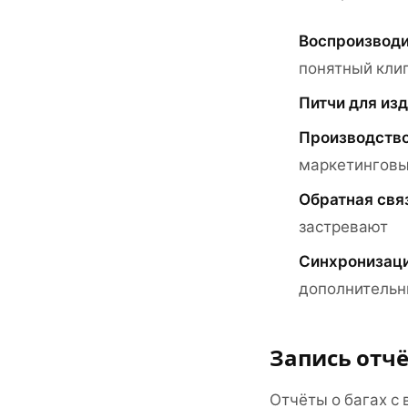
Воспроизводи
понятный клип
Питчи для из
Производство
маркетинговы
Обратная свя
застревают
Синхронизац
дополнительн
Запись отчё
Отчёты о багах с