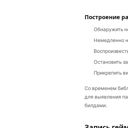
Построение р
Обнаружить н
Немедленно н
Воспроизвест
Остановить за
Прикрепить ви
Со временем библ
для выявления па
билдами.
Запись гей