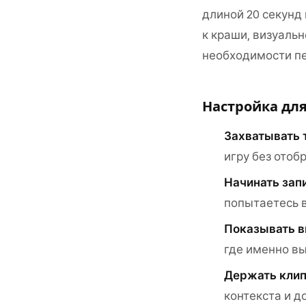
длиной 20 секунд
к краши, визуаль
необходимости пе
Настройка дл
Захватывать 
игру без отоб
Начинать зап
попытаетесь в
Показывать в
где именно в
Держать кли
контекста и д