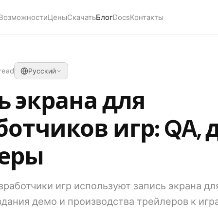
Возможности
Цены
Скачать
Блог
Docs
Контакты
 read
Русский
ь экрана для
ботчиков игр: QA, 
еры
азработчики игр используют запись экрана д
здания демо и производства трейлеров к игр