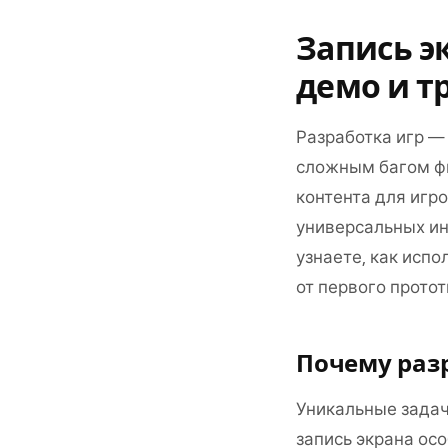
Запись э
демо и т
Разработка игр — 
сложным багом фи
контента для игр
универсальных ин
узнаете, как испо
от первого протот
Почему раз
Уникальные задач
запись экрана ос