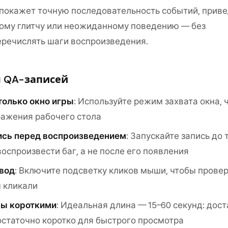
 покажет точную последовательность событий, прив
ному глитчу или неожиданному поведению — без
речислять шаги воспроизведения.
я QA-записей
только окно игры
: Используйте режим захвата окна,
ражения рабочего стола
ись перед воспроизведением
: Запускайте запись до т
оспроизвести баг, а не после его появления
вод
: Включите подсветку кликов мыши, чтобы прове
ы кликали
пы короткими
: Идеальная длина — 15–60 секунд: дос
остаточно коротко для быстрого просмотра