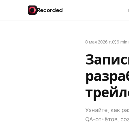
Recorded
8 мая 2026 г.
6 min
Запис
разра
трейл
Узнайте, как р
QA-отчётов, со