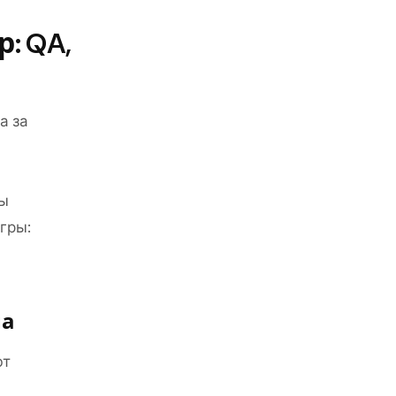
: QA,
а за
вы
гры:
на
ют