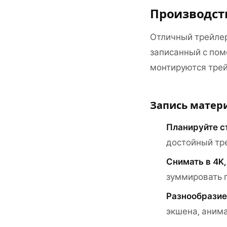
Производст
Отличный трейлер
записанный с помо
монтируются тре
Запись матер
Планируйте 
достойный тр
Снимать в 4K
зуммировать 
Разнообразие
экшена, аним