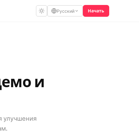
Начать
Русский
демо и
ля улучшения
ам.