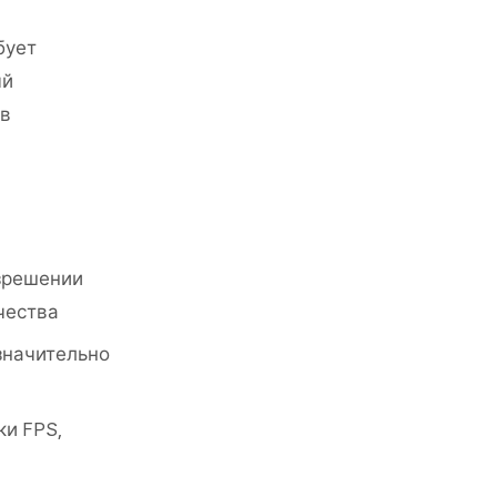
бует
ый
 в
азрешении
чества
значительно
ки FPS,