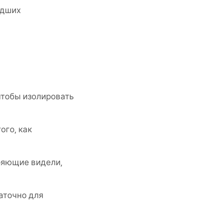
едших
 чтобы изолировать
ого, как
ряющие видели,
таточно для