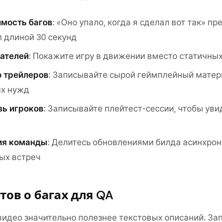
мость багов
: «Оно упало, когда я сделал вот так» п
 длиной 30 секунд
дателей
: Покажите игру в движении вместо статичны
 трейлеров
: Записывайте сырой геймплейный матер
х нужд
зь игроков
: Записывайте плейтест-сессии, чтобы увид
ия команды
: Делитесь обновлениями билда асинхрон
ых встреч
тов о багах для QA
 видео значительно полезнее текстовых описаний. За