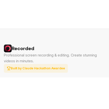
Recorded
Professional screen recording & editing. Create stunning
videos in minutes.
Built by Claude Hackathon Awardee
PRODUCT
SUPPORT
Features
Contact
Pricing
Documentation
Blog