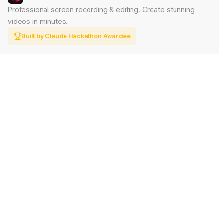
Professional screen recording & editing. Create stunning
videos in minutes.
Built by Claude Hackathon Awardee
PRODUCT
SUPPORT
Features
Contact
Pricing
Documentation
Blog
Download
LEGAL
Privacy Policy
Terms of Service