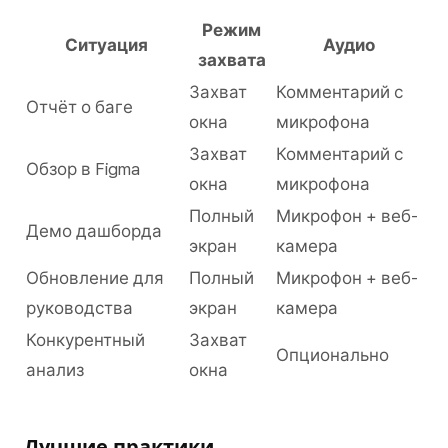
Режим
Ситуация
Аудио
захвата
Захват
Комментарий с
Отчёт о баге
окна
микрофона
Захват
Комментарий с
Обзор в Figma
окна
микрофона
Полный
Микрофон + веб-
Демо дашборда
экран
камера
Обновление для
Полный
Микрофон + веб-
руководства
экран
камера
Конкурентный
Захват
Опционально
анализ
окна
Лучшие практики