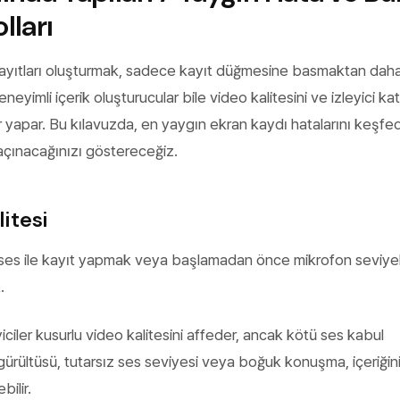
lları
ayıtları oluşturmak, sadece kayıt düğmesine basmaktan dah
eneyimli içerik oluşturucular bile video kalitesini ve izleyici kat
r yapar. Bu kılavuzda, en yaygın ekran kaydı hatalarını keşf
açınacağınızı göstereceğiz.
litesi
i ses ile kayıt yapmak veya başlamadan önce mikrofon seviyel
.
eyiciler kusurlu video kalitesini affeder, ancak kötü ses kabul
gürültüsü, tutarsız ses seviyesi veya boğuk konuşma, içeriğini
bilir.