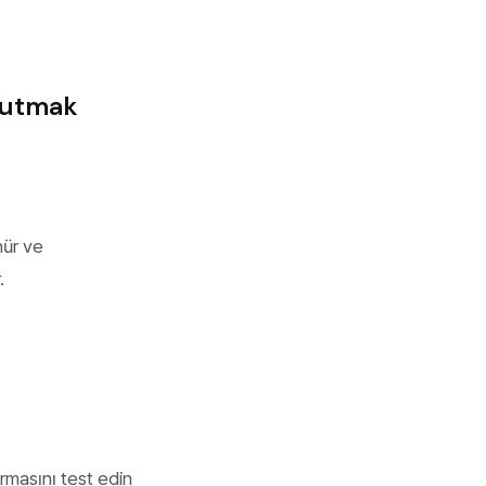
nutmak
nür ve
.
rmasını test edin