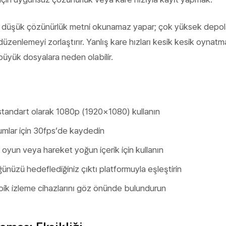
k düşük çözünürlük metni okunamaz yapar; çok yüksek depo
 düzenlemeyi zorlaştırır. Yanlış kare hızları kesik kesik oynat
üyük dosyalara neden olabilir.
 standart olarak 1080p (1920×1080) kullanın
umlar için 30fps’de kaydedin
oyun veya hareket yoğun içerik için kullanın
ünüzü hedeflediğiniz çıktı platformuyla eşleştirin
 tipik izleme cihazlarını göz önünde bulundurun