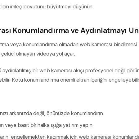
i için imleç boyutunu büyütmeyi düşünün
ası Konumlandırma ve Aydınlatmayı U
atma veya konumlandırma olmadan web kamerası bindirmesi
 çekici olmayan videoya yol açar.
ü aydınlatılmış bir web kamerası akışı profesyonel değil görü
bilir. Kötü konumlandırma önemli ekran içeriğini engelleyebilir
ınızı arkanızda değil, önünüzde konumlandırın
ın veya basit bir halka ışığa yatırım yapın
nlarını engellemekten kaçınmak için web kamerası konumlandı