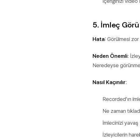
İçeriğinizi vide
5. İmleç Gör
Hata
: Görülmesi zor
Neden Önemli
: İzl
Neredeyse görünmeyen
Nasıl Kaçınılır
:
Recorded’ın imle
Ne zaman tıkladı
İmlecinizi yavaş 
İzleyicilerin ha