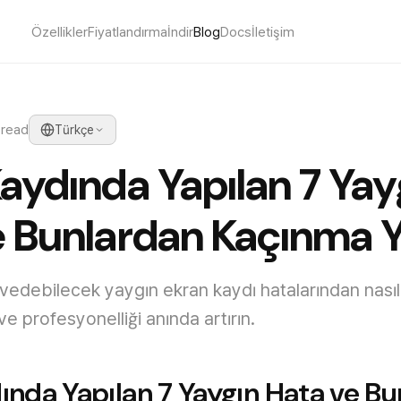
Özellikler
Fiyatlandırma
İndir
Blog
Docs
İletişim
 read
Türkçe
aydında Yapılan 7 Yay
 Bunlardan Kaçınma Yo
hvedebilecek yaygın ekran kaydı hatalarından nasıl
ve profesyonelliği anında artırın.
ında Yapılan 7 Yaygın Hata ve B