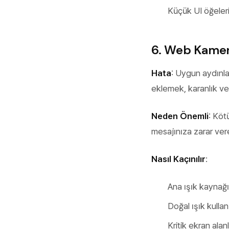
Küçük UI öğeler
6. Web Kamer
Hata
: Uygun aydınl
eklemek, karanlık ve
Neden Önemli
: Köt
mesajınıza zarar vere
Nasıl Kaçınılır
:
Ana ışık kaynağ
Doğal ışık kullan
Kritik ekran ala