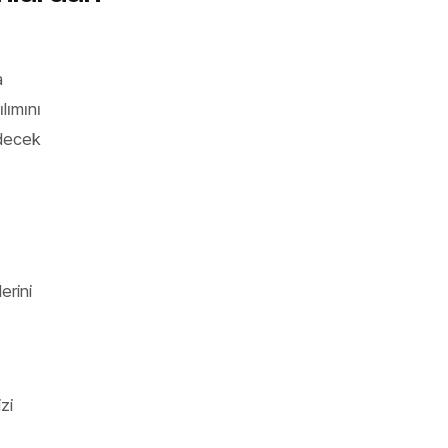
a
ılımını
edecek
erini
zi