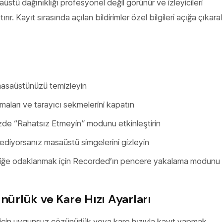
aüstü dağınıklığı profesyonel değil görünür ve izleyicileri
rır. Kayıt sırasında açılan bildirimler özel bilgileri açığa çıkarab
asaüstünüzü temizleyin
aları ve tarayıcı sekmelerini kapatın
izde “Rahatsız Etmeyin” modunu etkinleştirin
diyorsanız masaüstü simgelerini gizleyin
çeriğe odaklanmak için Recorded’ın pencere yakalama modunu 
ünürlük ve Kare Hızı Ayarları
z için uygunsuz çözünürlük veya kare hızıyla kayıt yapmak.