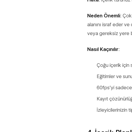
Neden Önemli
: Ço
alanını israf eder ve
veya gereksiz yere b
Nasıl Kaçınılır
:
Çoğu içerik için
Eğitimler ve sun
60fps’yi sadece 
Kayıt çözünürlüğ
İzleyicilerinizin