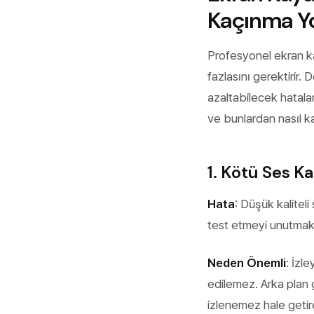
Kaçınma Yo
Profesyonel ekran k
fazlasını gerektirir. D
azaltabilecek hatala
ve bunlardan nasıl k
1. Kötü Ses Ka
Hata
: Düşük kalitel
test etmeyi unutmak
Neden Önemli
: İzl
edilemez. Arka plan 
izlenemez hale getire