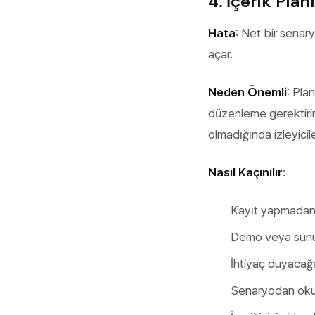
4. İçerik Plan
Hata
: Net bir senar
açar.
Neden Önemli
: Pla
düzenleme gerektirir 
olmadığında izleyicile
Nasıl Kaçınılır
:
Kayıt yapmadan 
Demo veya sunum
İhtiyaç duyacağı
Senaryodan okuy