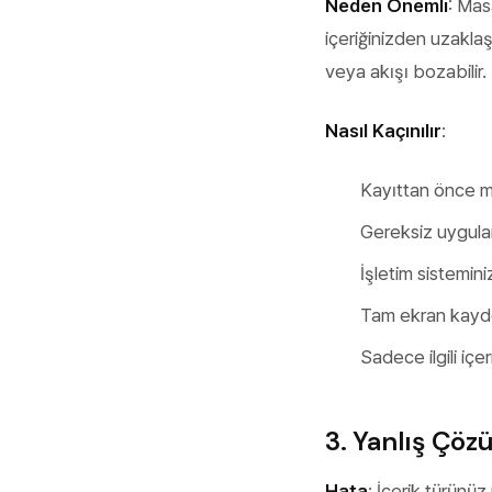
Neden Önemli
: Mas
içeriğinizden uzaklaştı
veya akışı bozabilir.
Nasıl Kaçınılır
:
Kayıttan önce m
Gereksiz uygulam
İşletim sistemin
Tam ekran kayde
Sadece ilgili i
3. Yanlış Çöz
Hata
: İçerik türünü