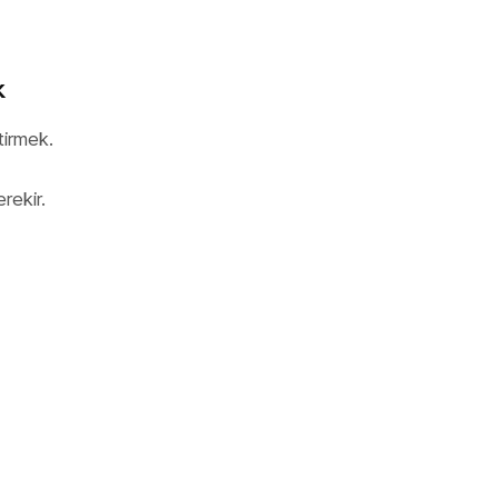
k
tirmek.
erekir.