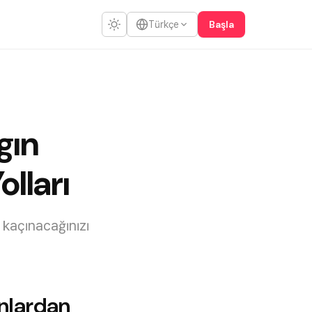
Başla
Türkçe
gın
lları
 kaçınacağınızı
unlardan