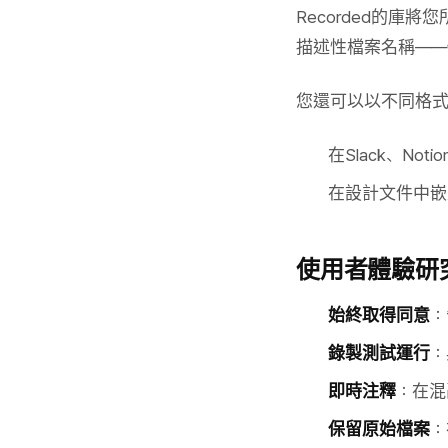
Recorded的
描述性檔案名稱——
您還可以以不同格
在Slack、No
在設計文件中嵌
使用者體驗研
始終取得同意
：
錄製測試運行
：
即時注釋
：在混
保留原始檔案
：