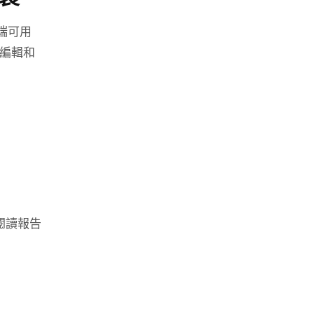
端可用
、編輯和
閱讀報告