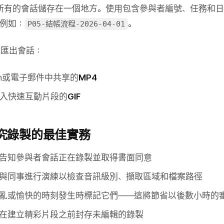
庫將您所有的會話儲存在一個地方。使用包含參與者編號、任務和
例如：
。
P05-結帳流程-2026-04-01
式匯出會話：
tion或電子郵件中共享的
MP4
入快速互動片段的
GIF
究錄製的最佳實務
告知參與者會話正在錄製並取得書面同意
與同事進行演練以檢查音訊級別、擷取區域和檔案路徑
亂或愉快的時刻發生時標記它們——這將節省以後數小時的
在建立精彩片段之前封存未編輯的錄製