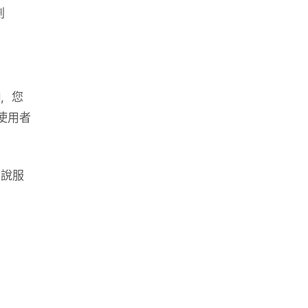
劃
d，您
使用者
具說服