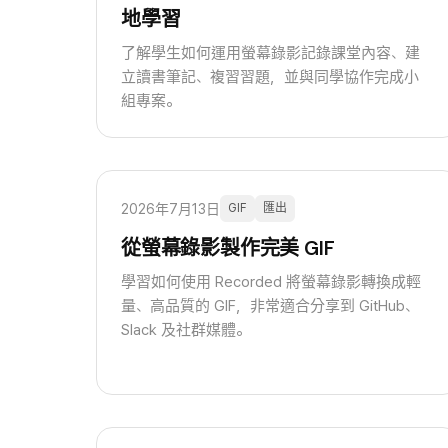
地學習
了解學生如何運用螢幕錄影記錄課堂內容、建
立讀書筆記、複習習題，並與同學協作完成小
組專案。
2026年7月13日
GIF
匯出
從螢幕錄影製作完美 GIF
學習如何使用 Recorded 將螢幕錄影轉換成輕
量、高品質的 GIF，非常適合分享到 GitHub、
Slack 及社群媒體。