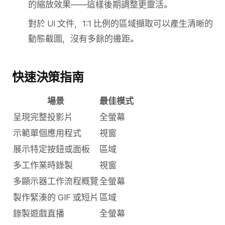
的縮放效果——這樣後期調整更靈活。
對於 UI 文件，1:1 比例的區域擷取可以產生清晰的
動態截圖，沒有多餘的邊距。
快速決策指南
場景
最佳模式
呈現完整投影片
全螢幕
示範單個應用程式
視窗
展示特定按鈕或面板
區域
多工作業時錄製
視窗
多顯示器工作流程概覽
全螢幕
製作緊湊的 GIF 或短片
區域
錄製遊戲直播
全螢幕