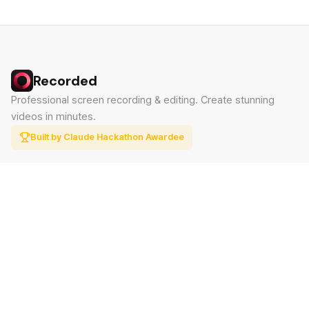
Recorded
Professional screen recording & editing. Create stunning
videos in minutes.
Built by Claude Hackathon Awardee
PRODUCT
SUPPORT
Features
Contact
Pricing
Documentation
Blog
Download
LEGAL