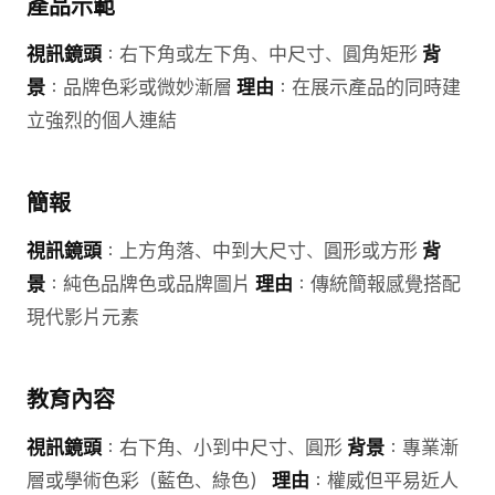
產品示範
視訊鏡頭
：右下角或左下角、中尺寸、圓角矩形
背
景
：品牌色彩或微妙漸層
理由
：在展示產品的同時建
立強烈的個人連結
簡報
視訊鏡頭
：上方角落、中到大尺寸、圓形或方形
背
景
：純色品牌色或品牌圖片
理由
：傳統簡報感覺搭配
現代影片元素
教育內容
視訊鏡頭
：右下角、小到中尺寸、圓形
背景
：專業漸
層或學術色彩（藍色、綠色）
理由
：權威但平易近人