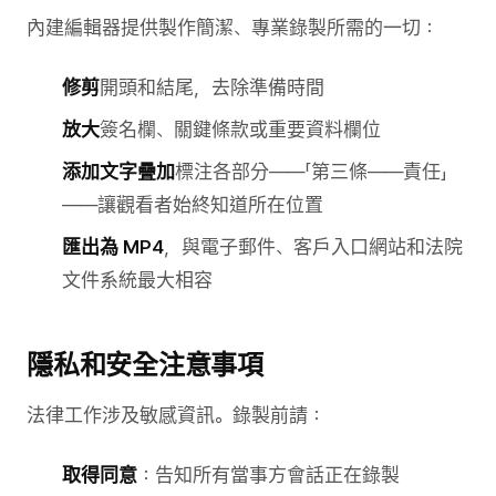
內建編輯器提供製作簡潔、專業錄製所需的一切：
修剪
開頭和結尾，去除準備時間
放大
簽名欄、關鍵條款或重要資料欄位
添加文字疊加
標注各部分——「第三條——責任」
——讓觀看者始終知道所在位置
匯出為 MP4
，與電子郵件、客戶入口網站和法院
文件系統最大相容
隱私和安全注意事項
法律工作涉及敏感資訊。錄製前請：
取得同意
：告知所有當事方會話正在錄製