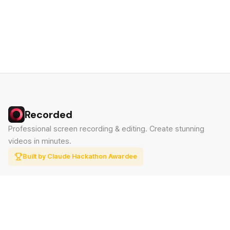
Recorded
Professional screen recording & editing. Create stunning
videos in minutes.
Built by Claude Hackathon Awardee
PRODUCT
SUPPORT
Features
Contact
Pricing
Documentation