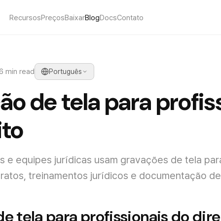
Recursos
Preços
Baixar
Blog
Docs
Contato
6 min read
Português
o de tela para profis
ito
e equipes jurídicas usam gravações de tela para
ratos, treinamentos jurídicos e documentação de
e tela para profissionais do dire