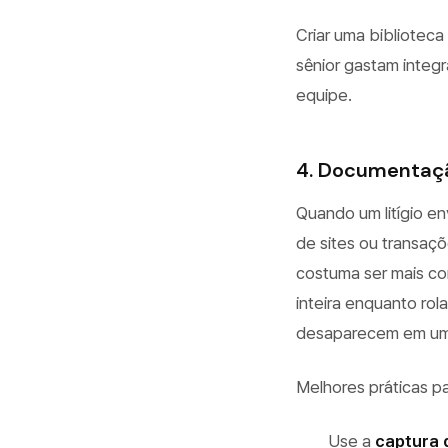
Criar uma bibliote
sênior gastam integ
equipe.
4. Documentaçã
Quando um litígio e
de sites ou transaç
costuma ser mais co
inteira enquanto rol
desaparecem em uma 
Melhores práticas p
Use a
captura 