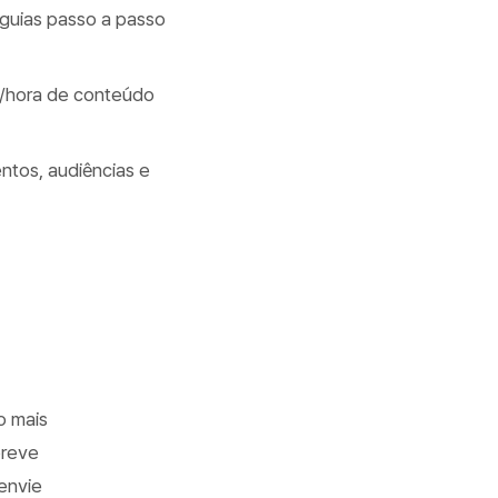
 guias passo a passo
a/hora de conteúdo
ntos, audiências e
o mais
breve
envie