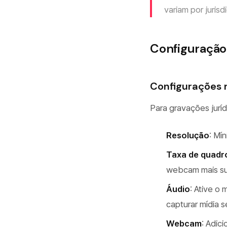
variam por jurisd
Configuração 
Configurações
Para gravações juríd
Resolução
: Mí
Taxa de quadr
webcam mais s
Áudio
: Ative o
capturar mídia 
Webcam
: Adic