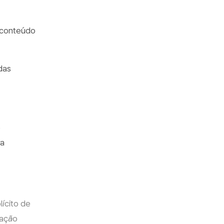
o conteúdo
das
o
ra
ícito de
vação