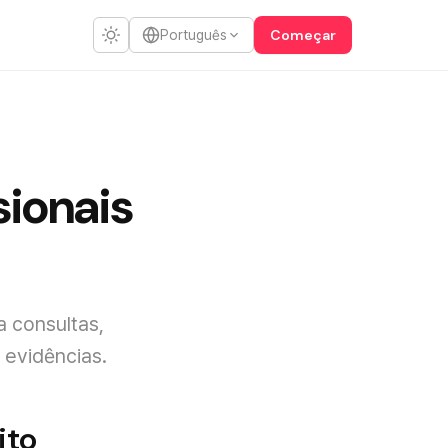
Começar
Português
sionais
 consultas,
 evidências.
ito