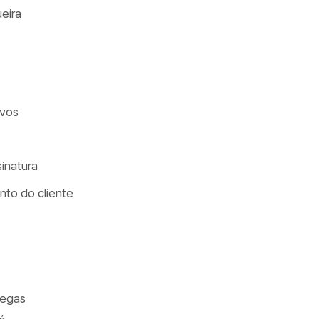
ueira
ivos
inatura
to do cliente
legas