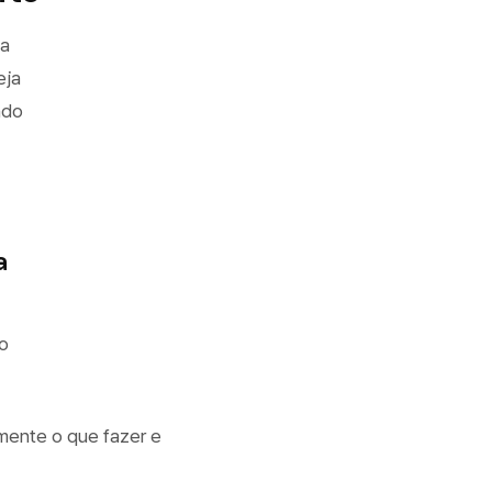
la
eja
ndo
a
o
amente o que fazer e