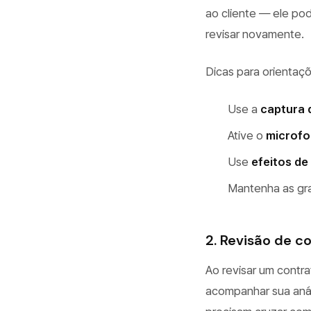
ao cliente — ele pod
revisar novamente.
Dicas para orientaçõ
Use a
captura 
Ative o
microf
Use
efeitos d
Mantenha as gr
2. Revisão de 
Ao revisar um contr
acompanhar sua anál