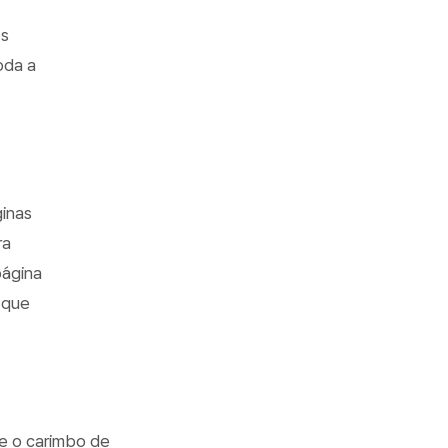
os
oda a
ginas
ra
página
 que
e o carimbo de