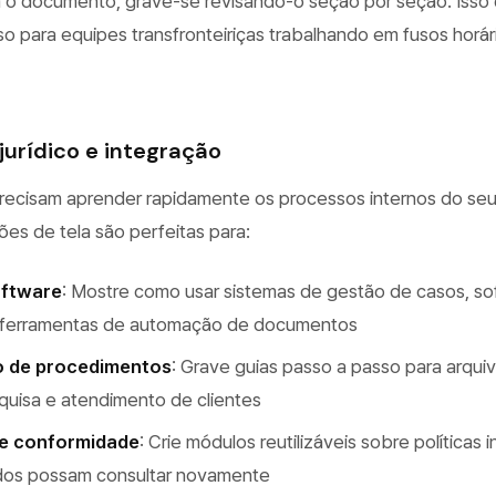
 o documento, grave-se revisando-o seção por seção. Isso 
o para equipes transfronteiriças trabalhando em fusos horár
jurídico e integração
recisam aprender rapidamente os processos internos do se
ções de tela são perfeitas para:
oftware
: Mostre como usar sistemas de gestão de casos, s
 ferramentas de automação de documentos
 de procedimentos
: Grave guias passo a passo para arqui
quisa e atendimento de clientes
e conformidade
: Crie módulos reutilizáveis sobre políticas 
dos possam consultar novamente