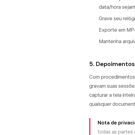
data/hora sejam 
Grave seu relóg
Exporte em MP4 
Mantenha arquiv
5. Depoimentos
Com procedimentos r
gravam suas sessõe
capturar a tela inte
quaisquer document
Nota de privac
todas as partes 