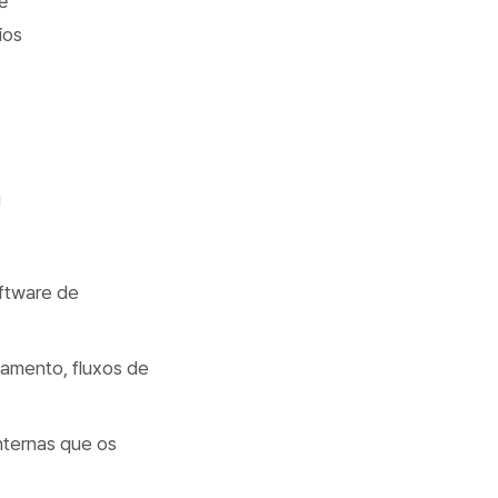
é
ios
u
oftware de
vamento, fluxos de
internas que os