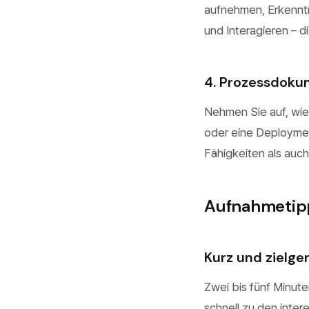
aufnehmen, Erkenntni
und Interagieren – d
4. Prozessdoku
Nehmen Sie auf, wie
oder eine Deploymen
Fähigkeiten als auc
Aufnahmetip
Kurz und zielge
Zwei bis fünf Minute
schnell zu den inter