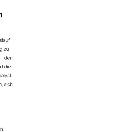
n
slauf
g zu
 – den
d die
nalyst
, sich
en