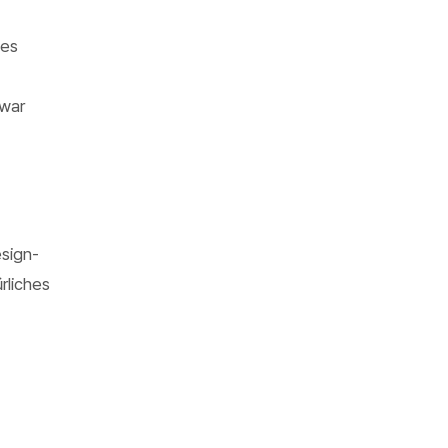
 es
 war
esign-
rliches