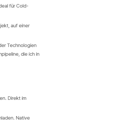
eal für Cold-
ekt, auf einer
der Technologien
peline, die ich in
n. Direkt im
hladen. Native