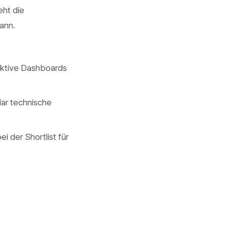
eht die
kann.
aktive Dashboards
lar technische
 der Shortlist für