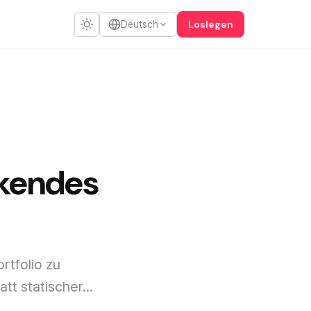
Loslegen
Deutsch
ckendes
tfolio zu
t statischer...