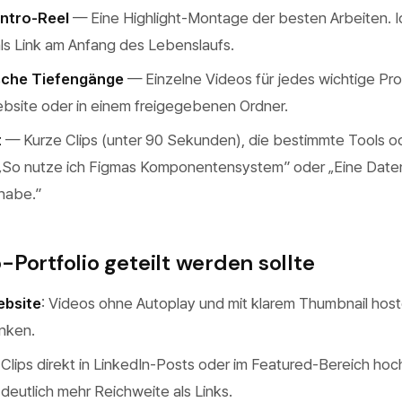
ntro-Reel
— Eine Highlight-Montage der besten Arbeiten. Id
ls Link am Anfang des Lebenslaufs.
ische Tiefengänge
— Einzelne Videos für jedes wichtige Proj
bsite oder in einem freigegebenen Ordner.
t
— Kurze Clips (unter 90 Sekunden), die bestimmte Tools o
„So nutze ich Figmas Komponentensystem” oder „Eine Datenpi
habe.”
Portfolio geteilt werden sollte
ebsite
: Videos ohne Autoplay und mit klarem Thumbnail hoste
inken.
 Clips direkt in LinkedIn-Posts oder im Featured-Bereich hoc
deutlich mehr Reichweite als Links.