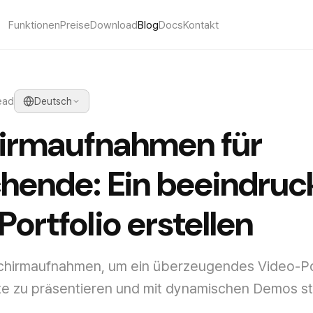
Funktionen
Preise
Download
Blog
Docs
Kontakt
ead
Deutsch
hirmaufnahmen für
hende: Ein beeindru
ortfolio erstellen
schirmaufnahmen, um ein überzeugendes Video-Por
kte zu präsentieren und mit dynamischen Demos stat