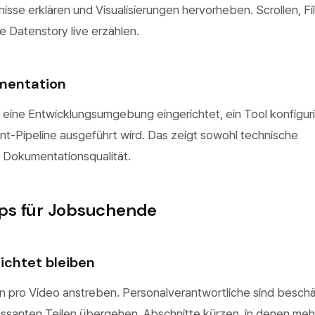
sse erklären und Visualisierungen hervorheben. Scrollen, Fil
ie Datenstory live erzählen.
mentation
 eine Entwicklungsumgebung eingerichtet, ein Tool konfiguri
t-Pipeline ausgeführt wird. Das zeigt sowohl technische
h Dokumentationsqualität.
ps für Jobsuchende
richtet bleiben
n pro Video anstreben. Personalverantwortliche sind beschäf
essanten Teilen übergehen. Abschnitte kürzen, in denen mehr