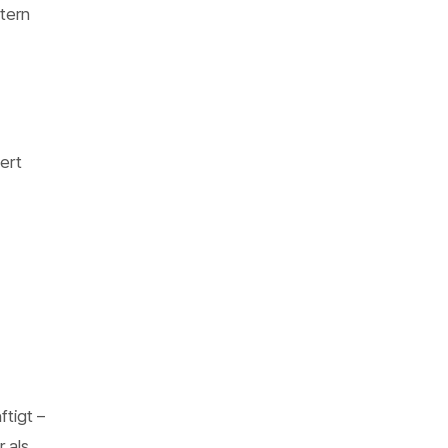
tern
ert
tigt –
 als