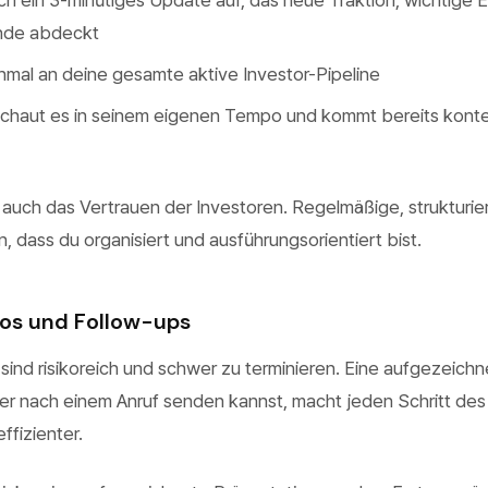
h ein 3-minütiges Update auf, das neue Traktion, wichtige 
unde abdeckt
nmal an deine gesamte aktive Investor-Pipeline
schaut es in seinem eigenen Tempo und kommt bereits kont
 auch das Vertrauen der Investoren. Regelmäßige, strukturie
n, dass du organisiert und ausführungsorientiert bist.
os und Follow-ups
ind risikoreich und schwer zu terminieren. Eine aufgezeichn
er nach einem Anruf senden kannst, macht jeden Schritt des
fizienter.