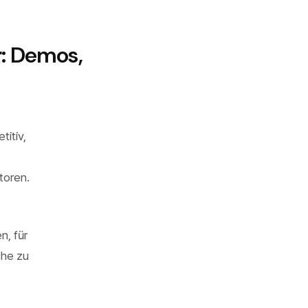
: Demos,
titiv,
toren.
n, für
che zu