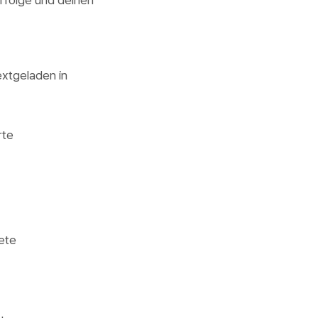
Erfolge und deinen
extgeladen in
rte
ete