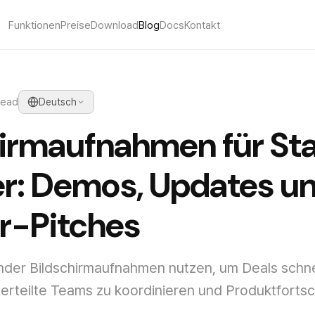
Funktionen
Preise
Download
Blog
Docs
Kontakt
read
Deutsch
hirmaufnahmen für St
r: Demos, Updates u
or-Pitches
nder Bildschirmaufnahmen nutzen, um Deals schne
erteilte Teams zu koordinieren und Produktfortsc