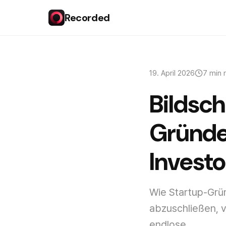
Recorded
19. April 2026
7 min 
Bildsc
Gründe
Invest
Wie Startup-Grü
abzuschließen, v
endlose...