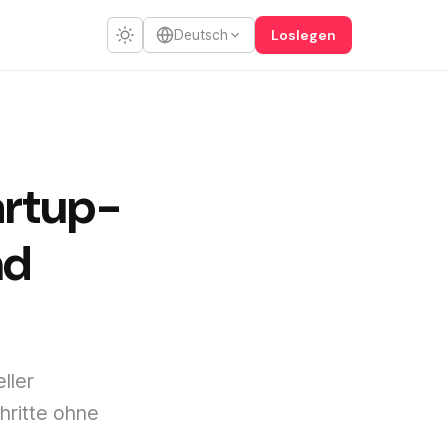
Loslegen
Deutsch
artup-
nd
ller
hritte ohne