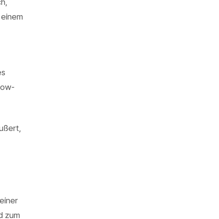
h,
 einem
es
llow-
ußert,
einer
rd zum