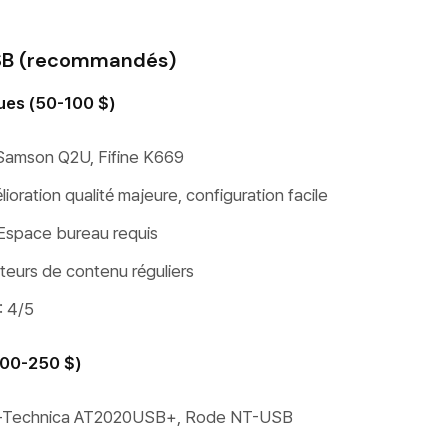
SB (recommandés)
es (50-100 $)
Samson Q2U, Fifine K669
ioration qualité majeure, configuration facile
 Espace bureau requis
ateurs de contenu réguliers
: 4/5
100-250 $)
io-Technica AT2020USB+, Rode NT-USB