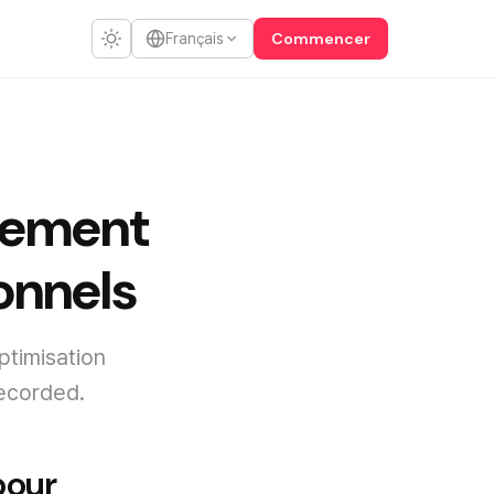
Commencer
Français
trement
ionnels
ptimisation
Recorded.
pour