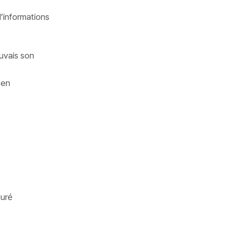
d’informations
uvais son
 en
turé