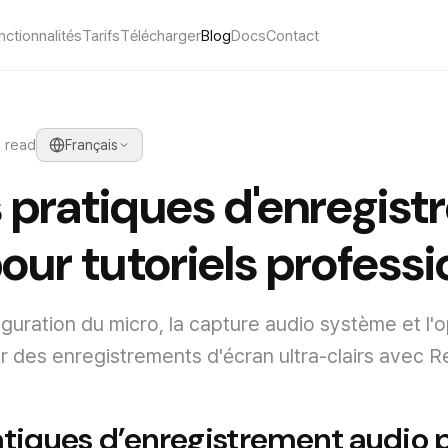
nctionnalités
Tarifs
Télécharger
Blog
Docs
Contact
n read
Français
 pratiques d'enregis
our tutoriels profess
iguration du micro, la capture audio système et l'o
er des enregistrements d'écran ultra-clairs avec 
tiques d’enregistrement audio 