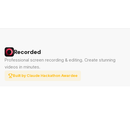
Recorded
Professional screen recording & editing. Create stunning
videos in minutes.
Built by Claude Hackathon Awardee
PRODUCT
SUPPORT
Features
Contact
Pricing
Documentation
Blog
Download