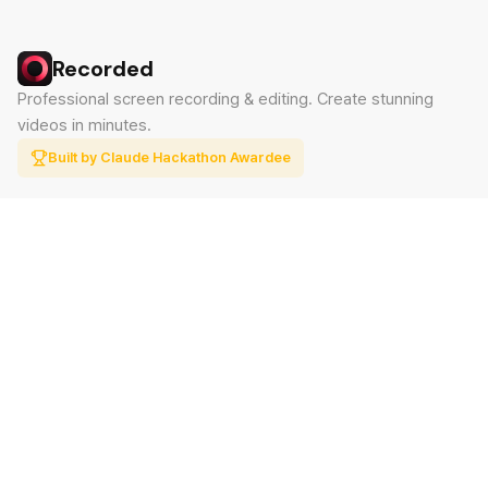
Recorded
Professional screen recording & editing. Create stunning
videos in minutes.
Built by Claude Hackathon Awardee
PRODUCT
SUPPORT
Features
Contact
Pricing
Documentation
Blog
Download
LEGAL
Privacy Policy
Terms of Service