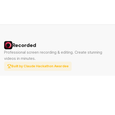
Recorded
Professional screen recording & editing. Create stunning
videos in minutes.
Built by Claude Hackathon Awardee
PRODUCT
SUPPORT
Features
Contact
Pricing
Documentation
Blog
Download