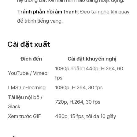
hệ thống bất kể màn hình nào đang hoạt động.
Tránh phản hồi âm thanh
: Đeo tai nghe khi quay
để tránh tiếng vang.
Cài đặt xuất
Đích đến
Cài đặt khuyến nghị
1080p hoặc 1440p, H.264, 60
YouTube / Vimeo
fps
LMS / e-learning
1080p, H.264, 30 fps
Tài liệu nội bộ /
720p, H.264, 30 fps
Slack
Xem trước GIF
480p, 15 fps, tối đa 10 giây