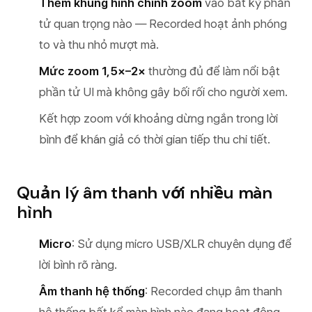
Thêm khung hình chính zoom
vào bất kỳ phần
tử quan trọng nào — Recorded hoạt ảnh phóng
to và thu nhỏ mượt mà.
Mức zoom 1,5×–2×
thường đủ để làm nổi bật
phần tử UI mà không gây bối rối cho người xem.
Kết hợp zoom với khoảng dừng ngắn trong lời
bình để khán giả có thời gian tiếp thu chi tiết.
Quản lý âm thanh với nhiều màn
hình
Micro
: Sử dụng micro USB/XLR chuyên dụng để
lời bình rõ ràng.
Âm thanh hệ thống
: Recorded chụp âm thanh