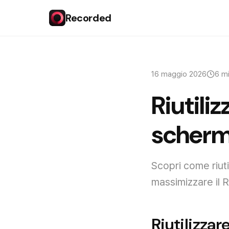
Recorded
16 maggio 2026
6 m
Riutiliz
schermo
Scopri come riuti
massimizzare il 
Riutilizzar