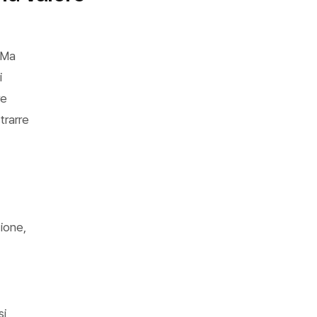
 Ma
i
re
trarre
ione,
si