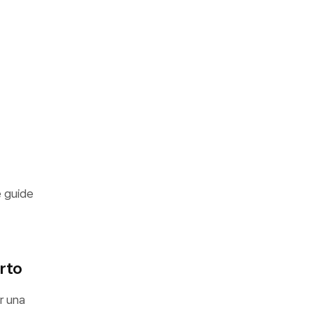
e guide
rto
er una