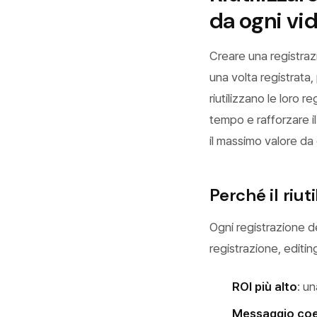
da ogni vi
Creare una registraz
una volta registrata, 
riutilizzano le loro r
tempo e rafforzare i
il massimo valore da
Perché il riut
Ogni registrazione d
registrazione, editin
ROI più alto
: u
Messaggio co