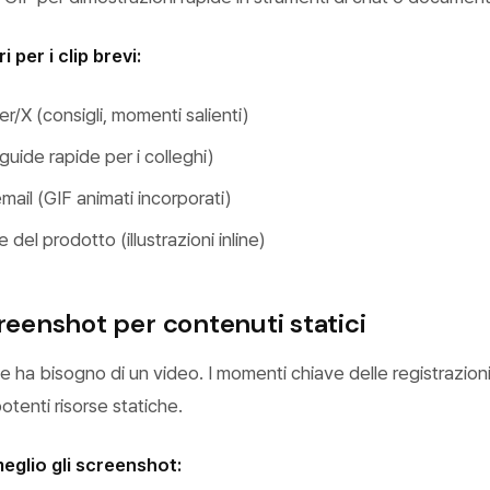
 per i clip brevi:
er/X (consigli, momenti salienti)
uide rapide per i colleghi)
mail (GIF animati incorporati)
el prodotto (illustrazioni inline)
creenshot per contenuti statici
 ha bisogno di un video. I momenti chiave delle registrazion
tenti risorse statiche.
glio gli screenshot: