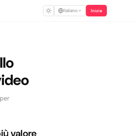
Inizia
Italiano
llo
video
 per
più valore