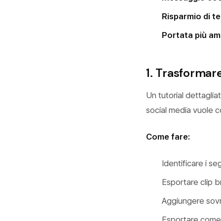
Risparmio di t
Portata più am
1. Trasformare
Un tutorial dettagli
social media vuole c
Come fare:
Identificare i s
Esportare clip b
Aggiungere sovr
Esportare come 