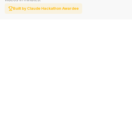
Built by Claude Hackathon Awardee
PRODUCT
SUPPORT
Features
Contact
Pricing
Documentation
Blog
Download
LEGAL
Privacy Policy
Terms of Service
사업자명
스킬코치
대표자
정성민
사업자 등록번호
813-61-00654