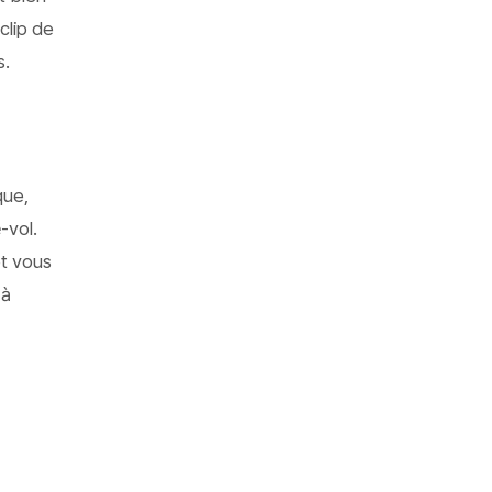
clip de
s.
que,
-vol.
et vous
 à