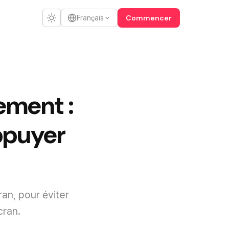
Commencer
Français
rement :
appuyer
an, pour éviter
cran.