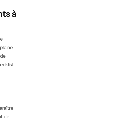
nts à
de
pleine
 de
ecklist
araître
nt de