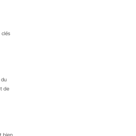
 clés
 du
nt de
t bien