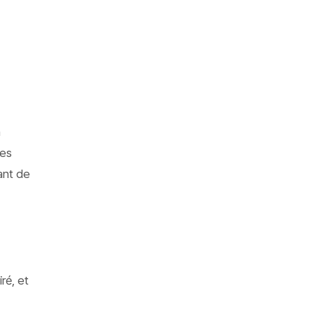
n
tes
vant de
ré, et