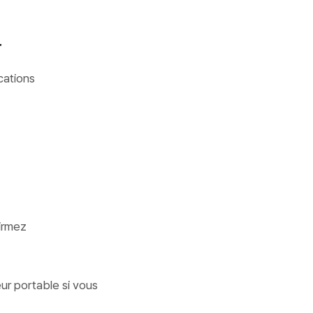
r
cations
irmez
ur portable si vous