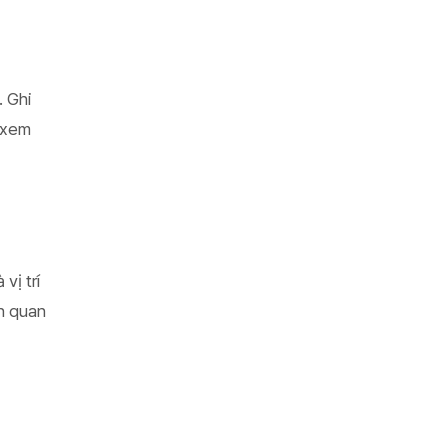
. Ghi
y xem
vị trí
ện quan