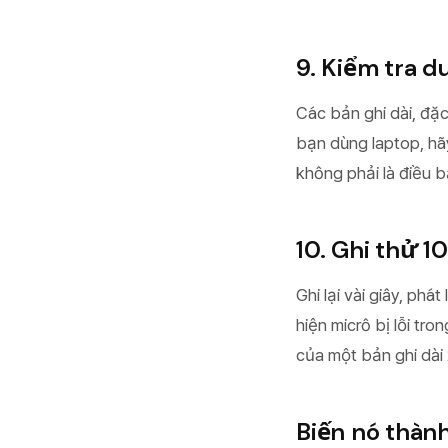
9. Kiểm tra d
Các bản ghi dài, đặc
bạn dùng laptop, hã
không phải là điều 
10. Ghi thử 10
Ghi lại vài giây, ph
hiện micrô bị lỗi tro
của một bản ghi dài 
Biến nó thàn