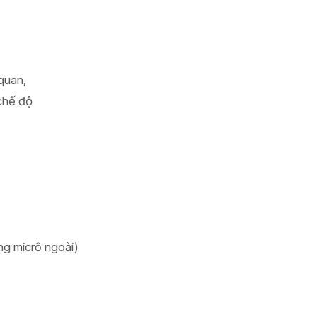
quan,
chế độ
ng micrô ngoài)