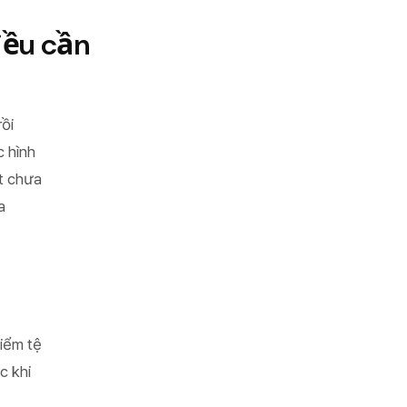
điều cần
ồi
c hình
ất chưa
a
điểm tệ
c khi