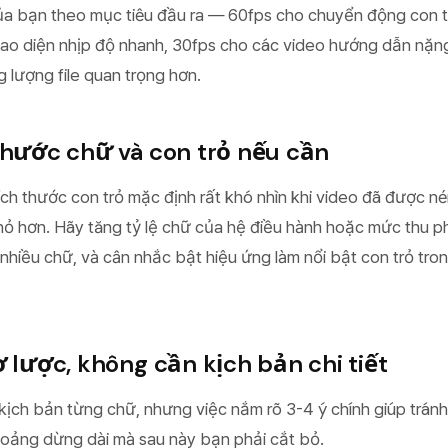
của bạn theo mục tiêu đầu ra — 60fps cho chuyển động con t
o diện nhịp độ nhanh, 30fps cho các video hướng dẫn nặng
g lượng file quan trọng hơn.
 thước chữ và con trỏ nếu cần
ch thước con trỏ mặc định rất khó nhìn khi video đã được né
hỏ hơn. Hãy tăng tỷ lệ chữ của hệ điều hành hoặc mức thu 
hiều chữ, và cân nhắc bật hiệu ứng làm nổi bật con trỏ tron
ơ lược, không cần kịch bản chi tiết
ịch bản từng chữ, nhưng việc nắm rõ 3-4 ý chính giúp tránh
oảng dừng dài mà sau này bạn phải cắt bỏ.