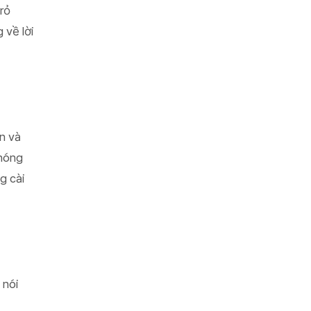
rỏ
 về lời
n và
phóng
g cài
 nói