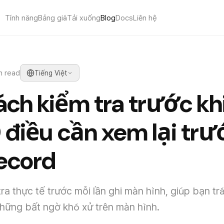
Tính năng
Bảng giá
Tải xuống
Blog
Docs
Liên hệ
n read
Tiếng Việt
ch kiểm tra trước khi
0 điều cần xem lại trư
ecord
a thực tế trước mỗi lần ghi màn hình, giúp bạn trá
những bất ngờ khó xử trên màn hình.