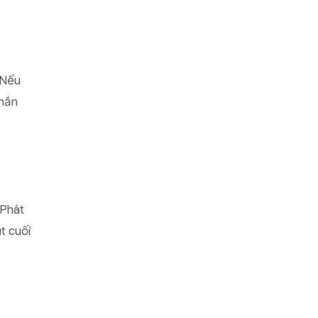
 Nếu
chắn
 Phát
út cuối