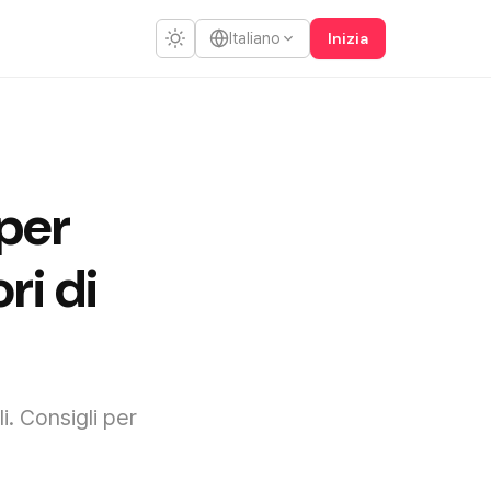
Inizia
Italiano
per
ri di
i. Consigli per