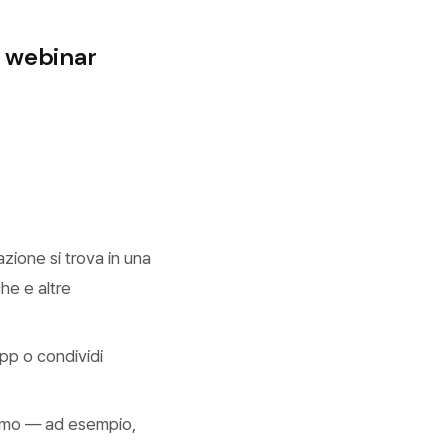
i webinar
zione si trova in una
che e altre
app o condividi
hermo — ad esempio,