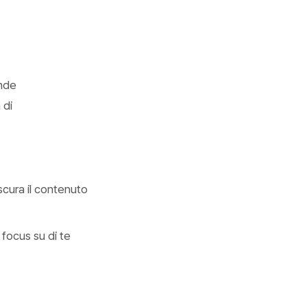
ende
 di
scura il contenuto
focus su di te