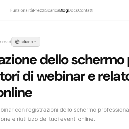
Funzionalità
Prezzi
Scarica
Blog
Docs
Contatti
n read
Italiano
azione dello schermo 
ori di webinar e relato
online
ebinar con registrazioni dello schermo professional
one e riutilizzo dei tuoi eventi online.