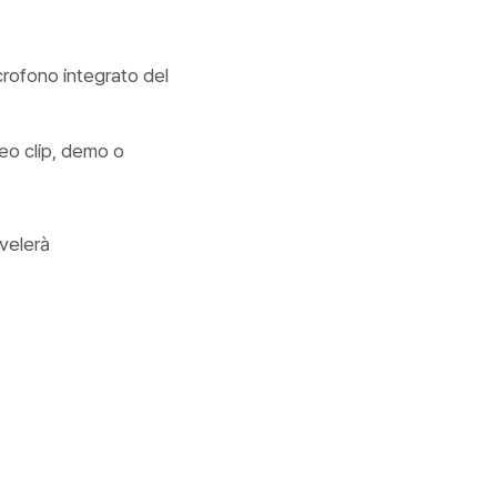
crofono integrato del
ideo clip, demo o
ivelerà