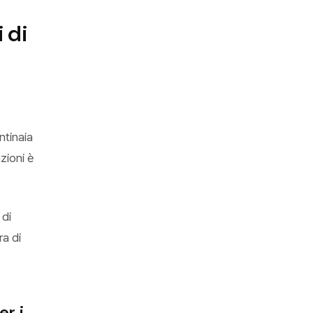
 di
ntinaia
zioni è
 di
ra di
r i