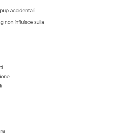
popup accidentali
 non influisce sulla
ti
zione
i
ura