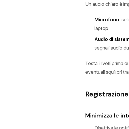
Un audio chiaro è imp
Microfono
: se
laptop
Audio di siste
segnali audio du
Testa i livelli prima
eventuali squilibri tr
Registrazione
Minimizza le int
Disattiva le not