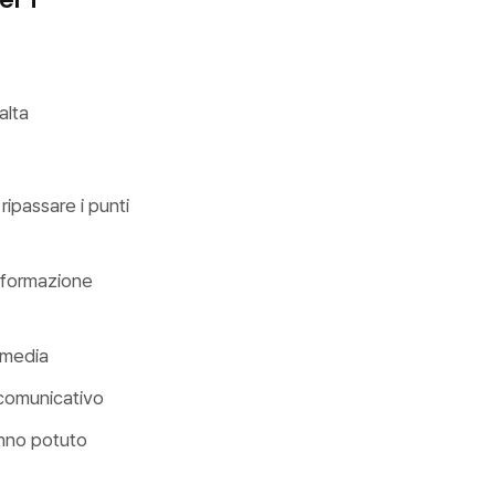
alta
 ripassare i punti
i formazione
l media
e comunicativo
hanno potuto