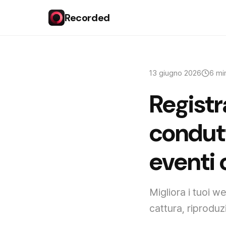
Recorded
13 giugno 2026
6 mi
Registr
condutt
eventi 
Migliora i tuoi w
cattura, riproduzi