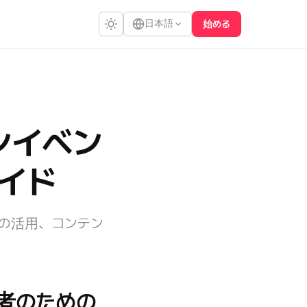
日本語
始める
ンイベン
イド
の活用、コンテン
者のための