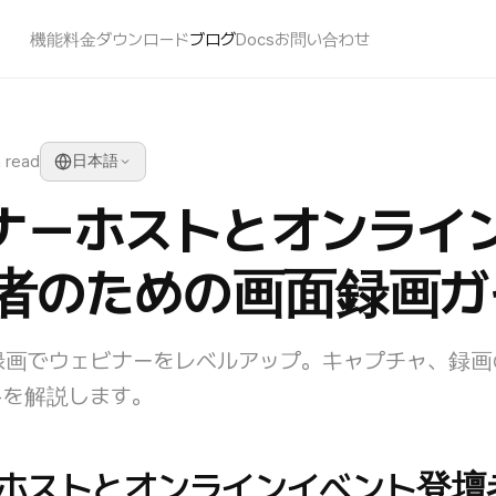
機能
料金
ダウンロード
ブログ
Docs
お問い合わせ
n read
日本語
ナーホストとオンライ
者のための画面録画ガ
録画でウェビナーをレベルアップ。キャプチャ、録画
トを解説します。
ホストとオンラインイベント登壇