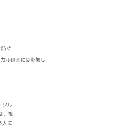
を防ぐ
ーカル録画には影響し
ーソル
は、視
る人に