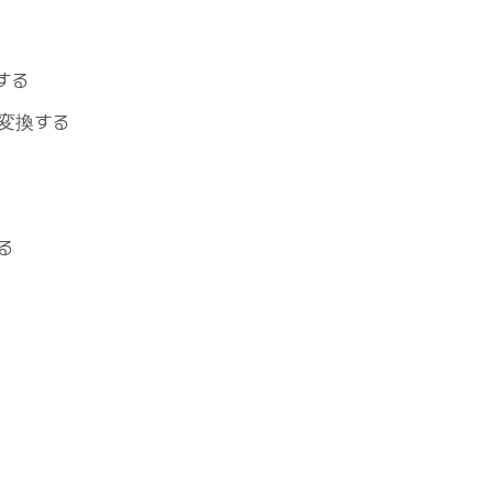
する
に変換する
る