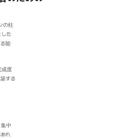
ンの柱
とした
する能
完成度
構築する
、集中
があれ