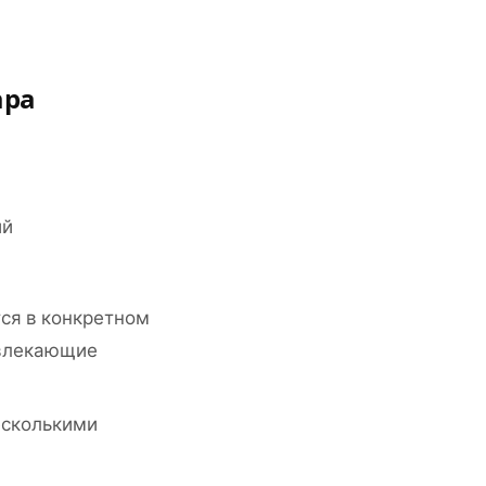
ара
ий
тся в конкретном
твлекающие
есколькими