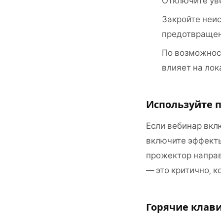
Отключите ув
Закройте неи
предотвращен
По возможнос
влияет на лок
Используйте п
Если вебинар вкл
включите эффекты
прожектор направ
— это критично, к
Горячие клав