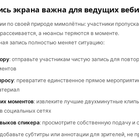
ись экрана важна для ведущих веб
и по своей природе мимолётны: участники пропуск
 рассеивается, а нюансы теряются в моменте.
ая запись полностью меняет ситуацию:
тору
: отправьте участникам чистую запись для повто
ментов
просу
: превратите единственное прямое мероприяти
атериал
их моментов
: извлеките лучшие двухминутные клип
в социальных сетях
выков спикера
: просмотрите собственную подачу и 
 добавьте субтитры или аннотации для зрителей, не 