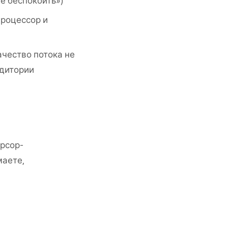
е беспокоить»)
процессор и
чество потока не
удитории
урсор-
маете,