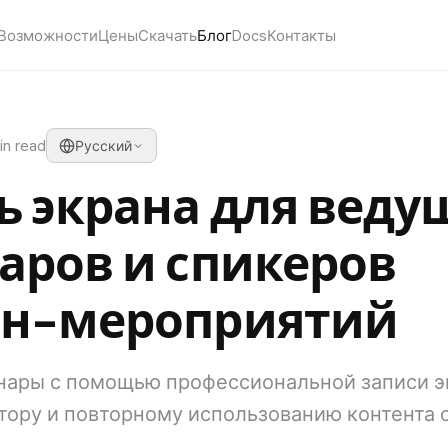
Возможности
Цены
Скачать
Блог
Docs
Контакты
in read
Русский
ь экрана для веду
аров и спикеров
йн-мероприятий
нары с помощью профессиональной записи э
втору и повторному использованию контента 