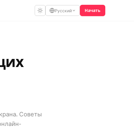
Начать
Русский
щих
крана. Советы
онлайн-