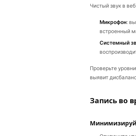
Чистый звук в ве
Микрофон
: в
встроенный м
Системный з
воспроизводит
Проверьте уровни
выявит дисбаланс
Запись во 
Минимизируй