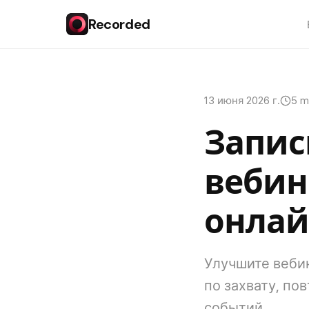
Recorded
13 июня 2026 г.
5 m
Запис
вебин
онла
Улучшите веби
по захвату, по
событий.