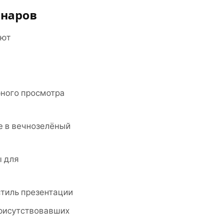
инаров
ают
рного просмотра
е в вечнозелёный
ы для
стиль презентации
присутствовавших