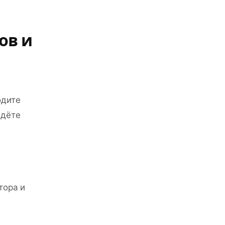
ов и
одите
едёте
тора и