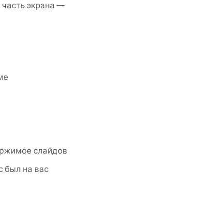
о часть экрана —
ме
ержимое слайдов
 был на вас