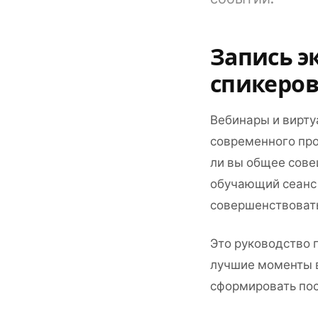
Запись э
спикеро
Вебинары и вирт
современного про
ли вы общее сове
обучающий сеанс 
совершенствовать
Это руководство п
лучшие моменты в
сформировать пос