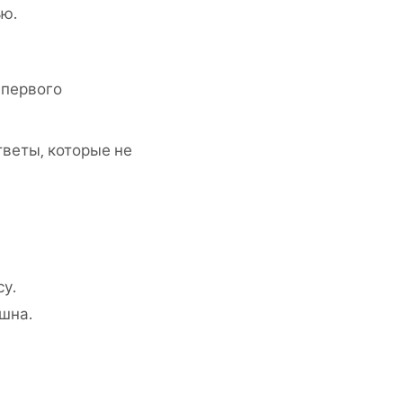
ью.
 первого
тветы, которые не
у.
шна.