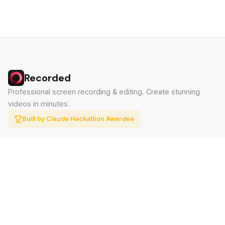
Recorded
Professional screen recording & editing. Create stunning
videos in minutes.
Built by Claude Hackathon Awardee
PRODUCT
SUPPORT
Features
Contact
Pricing
Documentation
Blog
Download