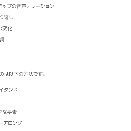
テップの音声ナレーション
り返し
の変化
調
のは以下の方法です。
イダンス
ブな要素
ーアロング