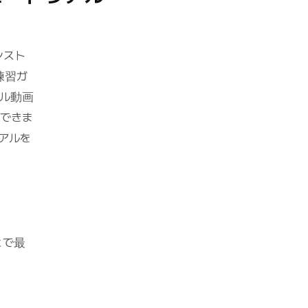
ンスト
練習ガ
アル動画
できま
アルを
とで最