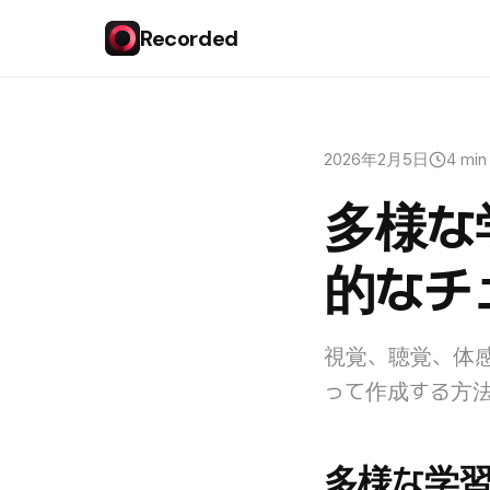
Recorded
2026年2月5日
4 min
多様な
的なチ
視覚、聴覚、体感
って作成する方
多様な学習