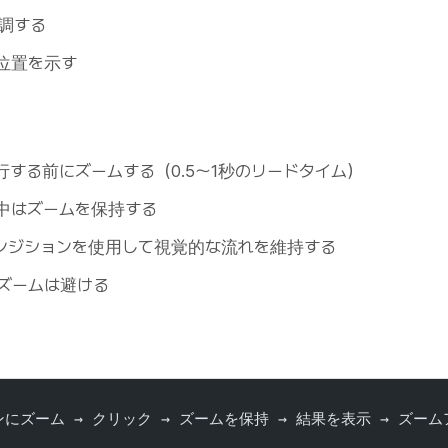
調する
位置を示す
行する前にズームする（0.5〜1秒のリードタイム）
中はズームを保持する
ンジションを使用して視覚的な流れを維持する
ズームは避ける
ンにズーム → クリック → ズームを保持 → 結果を表示 → ズー