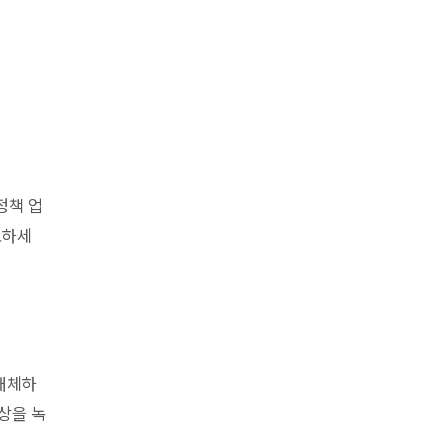
정책 업
포하세
 대체하
영상을 녹