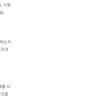
. 시청
요.
릭하는지
소리가
과를 사
영상을