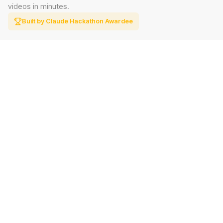
videos in minutes.
Built by Claude Hackathon Awardee
PRODUCT
SUPPORT
Features
Contact
Pricing
Documentation
Blog
Download
LEGAL
Privacy Policy
Terms of Service
사업자명
스킬코치
대표자
정성민
사업자 등록번호
813-61-00654