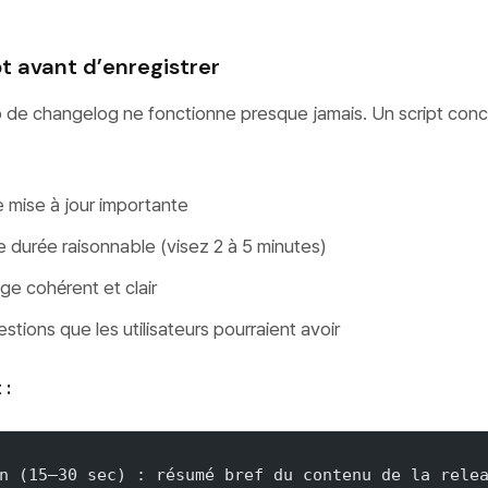
pt avant d’enregistrer
o de changelog ne fonctionne presque jamais. Un script conc
mise à jour importante
 durée raisonnable (visez 2 à 5 minutes)
age cohérent et clair
estions que les utilisateurs pourraient avoir
 :
n (15–30 sec) : résumé bref du contenu de la rele