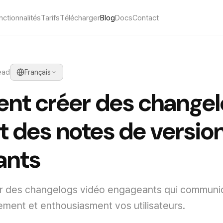
nctionnalités
Tarifs
Télécharger
Blog
Docs
Contact
ead
Français
t créer des changel
t des notes de versio
ants
r des changelogs vidéo engageants qui communiq
rement et enthousiasment vos utilisateurs.