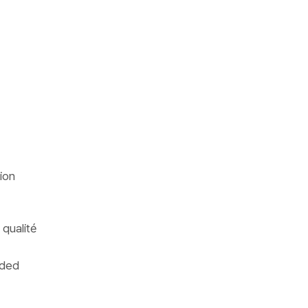
ion
 qualité
rded