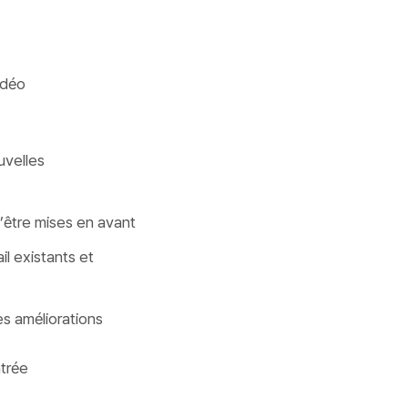
idéo
uvelles
d’être mises en avant
il existants et
s améliorations
ntrée