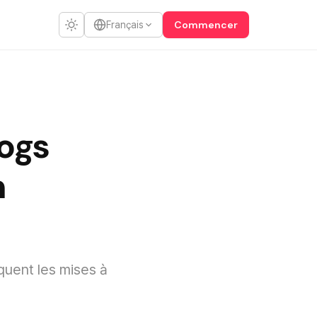
Commencer
Français
ogs
n
uent les mises à