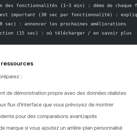
n des fonctionnalités (1–3 min) : démo de chaque 
est important (30 sec par fonctionnalité) : expli
0 sec) : annoncer les prochaines améliorations
ction (15 sec) : où télécharger / en savoir plus
 ressources
préparez :
t de démonstration propre avec des données réalistes
ux flux d’interface que vous prévoyez de montrer
édente pour des comparaisons avant/après
de marque si vous ajoutez un arrière-plan personnalisé