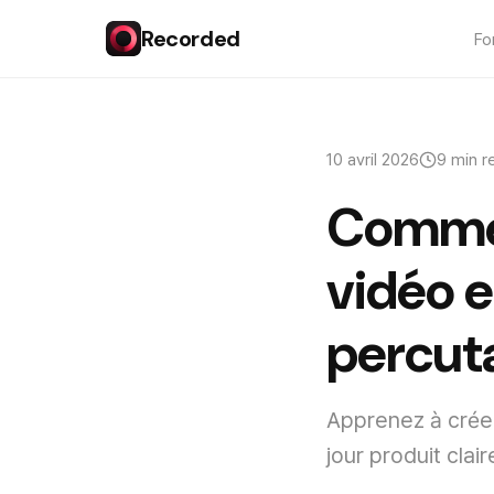
Recorded
Fo
10 avril 2026
9 min r
Commen
vidéo e
percut
Apprenez à crée
jour produit clai