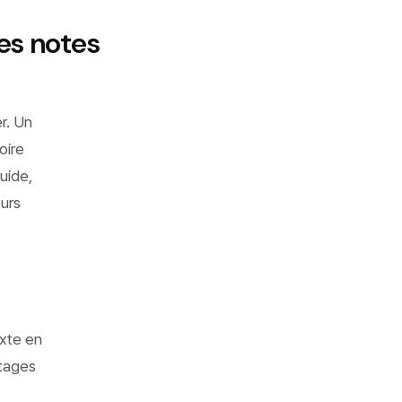
es notes
r. Un
oire
uide,
eurs
exte en
ntages