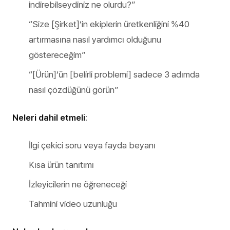
indirebilseydiniz ne olurdu?”
“Size [Şirket]‘in ekiplerin üretkenliğini %40
artırmasına nasıl yardımcı olduğunu
göstereceğim”
“[Ürün]‘ün [belirli problemi] sadece 3 adımda
nasıl çözdüğünü görün”
Neleri dahil etmeli
:
İlgi çekici soru veya fayda beyanı
Kısa ürün tanıtımı
İzleyicilerin ne öğreneceği
Tahmini video uzunluğu