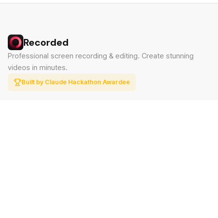
Recorded
Professional screen recording & editing. Create stunning
videos in minutes.
Built by Claude Hackathon Awardee
PRODUCT
SUPPORT
Features
Contact
Pricing
Documentation
Blog
Download
LEGAL
Privacy Policy