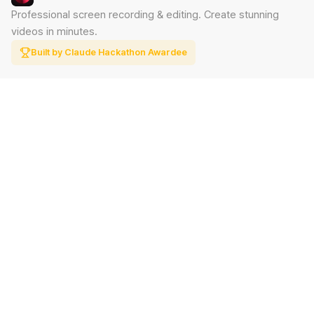
Professional screen recording & editing. Create stunning
videos in minutes.
Built by Claude Hackathon Awardee
PRODUCT
SUPPORT
Features
Contact
Pricing
Documentation
Blog
Download
LEGAL
Privacy Policy
Terms of Service