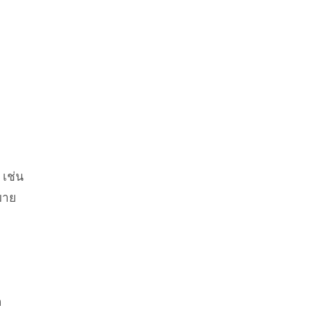
 เช่น
หมาย
ก