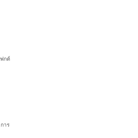
ฟกต์
าการ