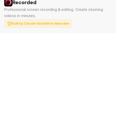
Recorded
Professional screen recording & editing. Create stunning
videos in minutes.
Built by Claude Hackathon Awardee
PRODUCT
SUPPORT
Features
Contact
Pricing
Documentation
Blog
Download
LEGAL
Privacy Policy
Terms of Service