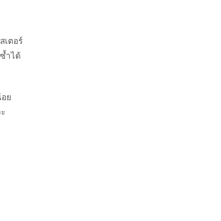
สเตอร์
ซ้ำได้
้อย
จะ