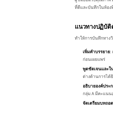
ที่ดีและบันทึกในห้องที
แนวทางปฏิบัติด้
ทำให้การบันทึกทางว
เพิ่มคำบรรยาย
:
ก่อนเผยแพร่
พูดชัดเจนและใน
ต่างด้านการได้ย
อธิบายองค์ประ
กลุ่ม A มีคะแนน
จัดเตรียมบทถอ