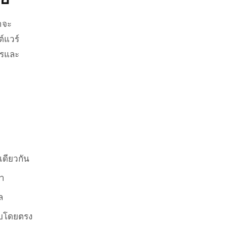
าจะ
์แวร์
ารและ
เดียวกัน
ษา
ล
สอบโดยตรง