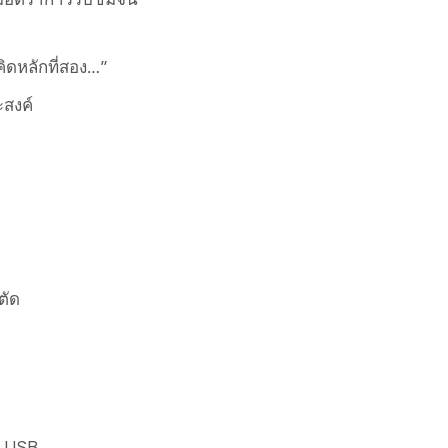
คิดหลักที่สอง…”
ะสงค์
ตัด
ฟน USB