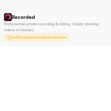
Recorded
Professional screen recording & editing. Create stunning
videos in minutes.
Built by Claude Hackathon Awardee
PRODUCT
SUPPORT
Features
Contact
Pricing
Documentation
Blog
Download
LEGAL
Privacy Policy